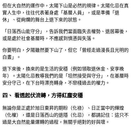
但在大自然的運作中，太陽下山是必然的規律。太陽化忌在真
實人生中，往往代表著身處「基層人員」，或是準備「退
休」、從絢爛的舞台上退下來的狀態。
「日落西山能守分」，告訴我們當面臨失去權勢、退居幕後，
或是處於社會基層時，不應感到憤懣與失落。
你要明白，夕陽雖然要下山了，但它「曾經走過漫長且光明的
白晝」。
退下來後，換來的是生活的安穩（例如領取退休金、安享晚
年）。太陽化忌教導我們的是「坦然接受與守分」，在基層時
安分守己，在下台時漂亮轉身，不戀棧過去的權力。
四、 看透起伏流轉，方得紅塵安穩
無論你是正處於旭日東昇的期盼（化祿）、日正當中的輝煌
（化權），還是日落西山的退隱（化忌），都請記住：這只不
過是大自然能量運轉的過程，無關乎絕對的好與壞。