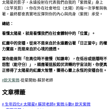
太陽星的影子，永遠投射在代表我們自我的「紫微星」身上
（立竿見影）。你在外在社會地位（太陽）的每一次爭奪與執
著，最終都會真實地反彈到你的內心與肉身（紫微）承受。
總結：
看懂太陽星，就是看懂我們在社會體制中的「位置」。
紅塵中的安穩，從來不是來自於永遠霸佔著「日正當中」的權
力寶座，而是來自於心境的通透。
當你能做到「在高位時不傲慢（知謙卑），在低谷或退隱時不
怨懟（能守分）」，順應著這股起伏流轉的宇宙法則，你便真
正修得了太陽星的紅塵大智慧，獲得心靈上永恆的安穩自在。
#欽天紫微
-從星開始-蘇菲老師
文章標籤
#
生年四化
#
太陽星
#
蘇菲老師
#
紫微斗數
#
欽天紫微