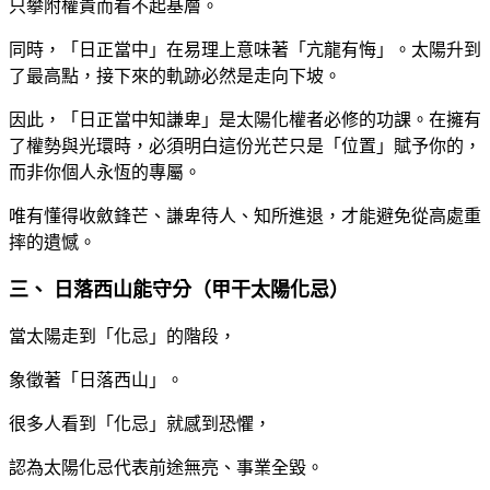
只攀附權貴而看不起基層。
同時，「日正當中」在易理上意味著「亢龍有悔」。太陽升到
了最高點，接下來的軌跡必然是走向下坡。
因此，「日正當中知謙卑」是太陽化權者必修的功課。在擁有
了權勢與光環時，必須明白這份光芒只是「位置」賦予你的，
而非你個人永恆的專屬。
唯有懂得收斂鋒芒、謙卑待人、知所進退，才能避免從高處重
摔的遺憾。
三、 日落西山能守分（甲干太陽化忌）
當太陽走到「化忌」的階段，
象徵著「日落西山」。
很多人看到「化忌」就感到恐懼，
認為太陽化忌代表前途無亮、事業全毀。