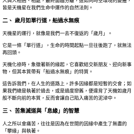
人與人相遇、相處，最終面臨分離，這如同時空環境的變遷，
皆是天機星在我們生命中運作的自然法則。
二、 歲月如單行道，船過水無痕
天機星的運行，就像是我們一去不復返的「歲月」。
它是一條「單行道」，生命的時間起點一旦往後跑了，就無法
再回頭。
天機化祿時，象徵著新的緣起，它喜歡結交新朋友、迎向新事
物，但其本質帶有「船過水無痕」的特質。
這告訴我們，在人生的道路上，許多因緣都是短暫的交會；如
果我們總是執著於過去，或是過度戀舊，便違背了天機如歲月
般不斷向前的本質，反而會讓自己陷入痛苦的泥淖中。
三、 苦集滅道與「息緣」的智慧
人之所以會痛苦，往往是因為在世間的因緣中產生了無盡的
「攀緣」與執著。