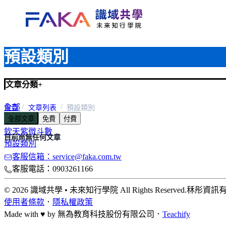
預設類別
文章分類
+
全部
首頁
文章列表
預設類別
全部文章
免費
付費
從星開始
欽天紫微斗數
目前尚無任何文章
預設類別
客服信箱：service@faka.com.tw
客服電話：0903261166
© 2026 識域共學 • 未來知行學院 All Rights Reserved.
秝彤資訊
使用者條款
．
隱私權政策
Made with ♥ by
無為教育科技股份有限公司．
Teachify