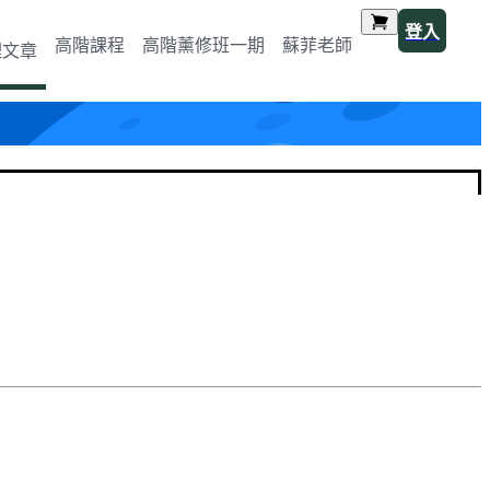
登入
高階課程
高階薰修班一期
蘇菲老師
理文章